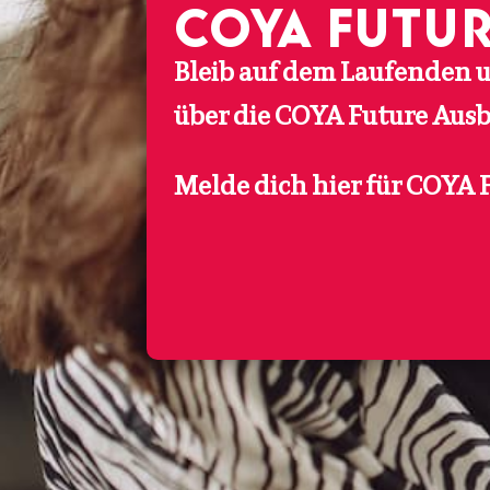
COYA Futu
Bleib auf dem Laufenden u
über die COYA Future Ausb
Melde dich hier für COYA 