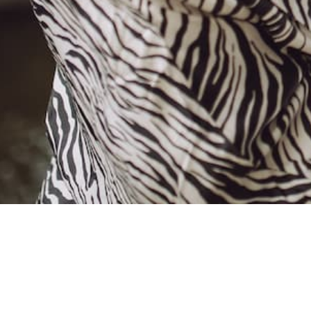
COYA Future Ausbildung
COYA Future Day
Impressum
|
Datenschutz
|
AGB