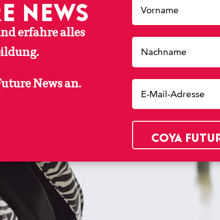
re News
nd erfahre alles
ildung.
Future News an.
COYA Futu